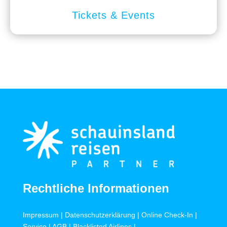
Tickets & Events
Rechtliche Informationen
Impressum
|
Datenschutzerklärung
|
Online Check-In
|
Service
|
AGB
|
Blacklisted Airlines
|