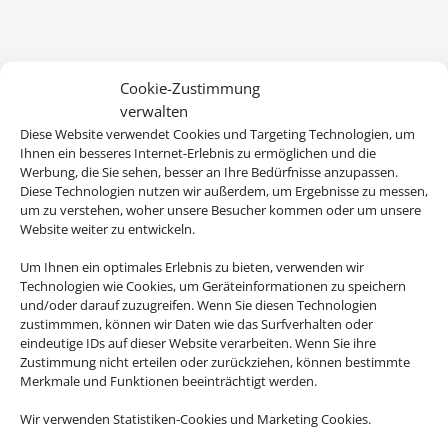
Cookie-Zustimmung
verwalten
Diese Website verwendet Cookies und Targeting Technologien, um
Ihnen ein besseres Internet-Erlebnis zu ermöglichen und die
Werbung, die Sie sehen, besser an Ihre Bedürfnisse anzupassen.
Diese Technologien nutzen wir außerdem, um Ergebnisse zu messen,
Wir brauchen Ihre Einwilligung
um zu verstehen, woher unsere Besucher kommen oder um unsere
Website weiter zu entwickeln.
Um diesen Inhalt darzustellen, aktivieren Sie bitte die Cookies. Es
werden ggf. personenbezogene Daten verarbeitet.
Um Ihnen ein optimales Erlebnis zu bieten, verwenden wir
Technologien wie Cookies, um Geräteinformationen zu speichern
und/oder darauf zuzugreifen. Wenn Sie diesen Technologien
Cookies akzeptieren
zustimmmen, können wir Daten wie das Surfverhalten oder
eindeutige IDs auf dieser Website verarbeiten. Wenn Sie ihre
Zustimmung nicht erteilen oder zurückziehen, können bestimmte
Merkmale und Funktionen beeinträchtigt werden.
Wir verwenden Statistiken-Cookies und Marketing Cookies.