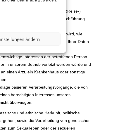
nktionen beeinträchtigt werden.
ielsweise bei der Bearbeitung Ihrer (Reise-)
che Verarbeitungsvorgänge die zur Durchführung
 Leistungen.
rsonenbezogenen Daten erforderlich wird, wie
instellungen ändern
 die USA, so basiert die Verarbeitung Ihrer Daten
benswichtige Interessen der betroffenen Person
her in unserem Betrieb verletzt werden würde und
 an einen Arzt, ein Krankenhaus oder sonstige
uhen.
undlage basieren Verarbeitungsvorgänge, die von
eines berechtigten Interesses unseres
 nicht überwiegen.
ssische und ethnische Herkunft, politische
orgehen, sowie die Verarbeitung von genetischen
aten zum Sexualleben oder der sexuellen