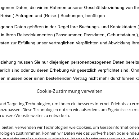
ogenen Daten, die wir im Rahmen unserer Geschäftsbeziehung von Ihnen
(Reise-) Anfragen und (Reise-) Buchungen, benötigen.
genen Daten gehören in der Regel Ihre Buchungs- und Kontaktdaten 
 in Ihren Reisedokumenten (Passnummer, Passdaten, Geburtsdatum,), g
en zur Erfüllung unser vertraglichen Verpflichten und Abwicklung Ihr
iehung müssen Sie nur diejenigen personenbezogenen Daten bereitste
rlich sind oder zu deren Erhebung wir gesetzlich verpflichtet sind. Oh
nen müssen oder einen bestehenden Vertrag nicht mehr durchführen k
 Funktionalität ist es erforderlich, dass Sie die angegebenen Daten ber
Cookie-Zustimmung verwalten
ng
nd Targeting Technologien, um Ihnen ein besseres Internet-Erlebnis zu erm
nenbezogenen Daten werden zu verschiedenen Zwecken erhoben und ve
 anzupassen. Diese Technologien nutzen wir außerdem, um Ergebnisse zu m
nsere Website weiter zu entwickeln.
en jeweiligen beauftragten Leistungen.
eitung Ihrer Daten ergeben sich dabei aus den Art. 6 und Art. 9 DSGV
u bieten, verwenden wir Technologien wie Cookies, um Geräteinformationen
nologien zustimmmen, können wir Daten wie das Surfverhalten oder eindeut
nt unserem Unternehmen als Rechtsgrundlage für Verarbeitungsvorgänge,