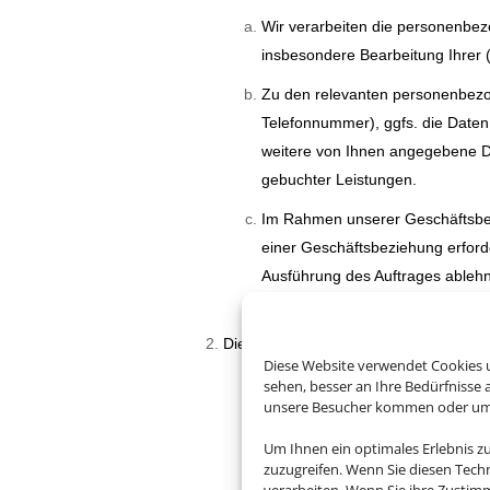
Wir verarbeiten die personenbez
insbesondere Bearbeitung Ihrer 
Zu den relevanten personenbezo
Telefonnummer), ggfs. die Daten
weitere von Ihnen angegebene Dat
gebuchter Leistungen.
Im Rahmen unserer Geschäftsbez
einer Geschäftsbeziehung erforde
Ausführung des Auftrages ableh
Nutzung eines Services bzw. einer
Die Rechtsgrundlagen der Verarbeitu
Diese Website verwendet Cookies u
Die von Ihnen erhobenen perso
sehen, besser an Ihre Bedürfnisse
unsere Besucher kommen oder um u
Verarbeitung ergeben sich aus d
Die Rechtsgrundlagen der Verarb
Um Ihnen ein optimales Erlebnis z
zuzugreifen. Wenn Sie diesen Tech
• Art. 6 Abs. 1 lit. a DSGVO die