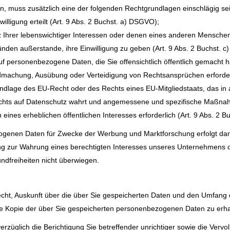
en, muss zusätzlich eine der folgenden Rechtgrundlagen einschlägig se
willigung erteilt (Art. 9 Abs. 2 Buchst. a) DSGVO);
z Ihrer lebenswichtiger Interessen oder denen eines anderen Menschen 
ünden außerstande, ihre Einwilligung zu geben (Art. 9 Abs. 2 Buchst. 
auf personenbezogene Daten, die Sie offensichtlich öffentlich gemacht 
endmachung, Ausübung oder Verteidigung von Rechtsansprüchen erforderl
Grundlage des EU-Recht oder des Rechts eines EU-Mitgliedstaats, das i
echts auf Datenschutz wahrt und angemessene und spezifische Maßna
 eines erheblichen öffentlichen Interesses erforderlich (Art. 9 Abs. 2 
genen Daten für Zwecke der Werbung und Marktforschung erfolgt dann, 
g zur Wahrung eines berechtigten Interesses unseres Unternehmens oder
ndfreiheiten nicht überwiegen.
Recht, Auskunft über die über Sie gespeicherten Daten und den Umfan
ne Kopie der über Sie gespeicherten personenbezogenen Daten zu erha
üglich die Berichtigung Sie betreffender unrichtiger sowie die Vervol