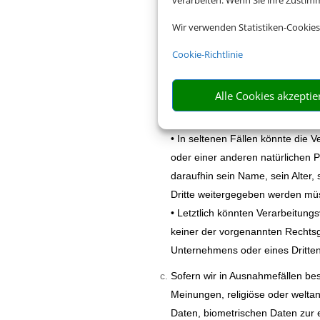
verarbeiten. Wenn Sie ihre Zusti
bestimmten Verarbeitungszweck 
Wir verwenden Statistiken-Cookies
• Ist die Verarbeitung personenbe
Buchungen der Fall ist, so beruht
Cookie-Richtlinie
vorvertraglicher Maßnahmen erfo
• Unterliegt unser Unternehmen 
Alle Cookies akzeptie
beispielsweise zur Erfüllung steu
auf Art. 6 Abs. 1 lit. c DSGVO in
• In seltenen Fällen könnte die
oder einer anderen natürlichen 
daraufhin sein Name, sein Alter
Dritte weitergegeben werden müs
• Letztlich könnten Verarbeitung
keiner der vorgenannten Rechtsg
Unternehmens oder eines Dritten 
Sofern wir in Ausnahmefällen be
Meinungen, religiöse oder welta
Daten, biometrischen Daten zur 