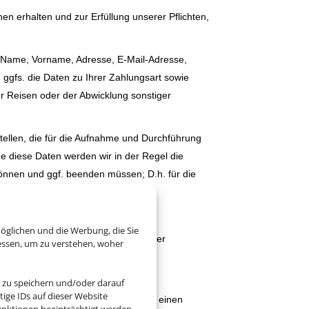
 erhalten und zur Erfüllung unserer Pflichten,
(Name, Vorname, Adresse, E-Mail-Adresse,
gfs. die Daten zu Ihrer Zahlungsart sowie
er Reisen oder der Abwicklung sonstiger
llen, die für die Aufnahme und Durchführung
ne diese Daten werden wir in der Regel die
önnen und ggf. beenden müssen; D.h. für die
eitstellen.
öglichen und die Werbung, die Sie
rarbeitet. Die konkreten Zwecke der
essen, um zu verstehen, woher
O.
 zu speichern und/oder darauf
ige IDs auf dieser Website
 bei denen wir Ihre Einwilligung für einen